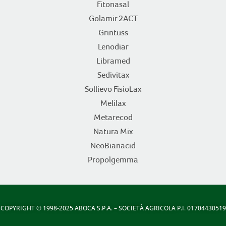
Fitonasal
Golamir 2ACT
Grintuss
Lenodiar
Libramed
Sedivitax
Sollievo FisioLax
Melilax
Metarecod
Natura Mix
NeoBianacid
Propolgemma
COPYRIGHT
© 1998-2025 ABOCA S.P.A. – SOCIETÀ AGRICOLA P.I. 01704430519