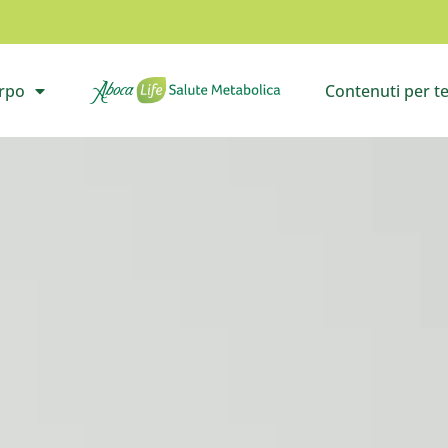
orpo
Contenuti per t
il sottomenù
Vai all’homepage
Apri i