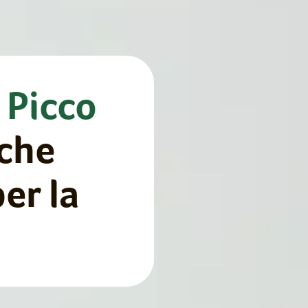
l
Picco
che
er la