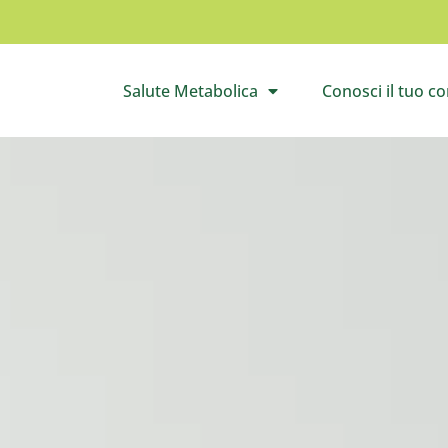
Salute Metabolica
Conosci il tuo c
Apri il sottomenù
Apri 