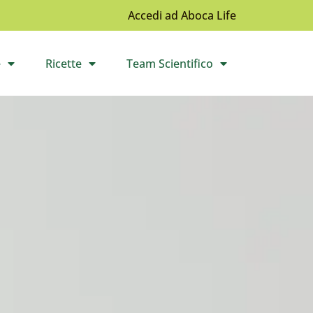
Accedi ad Aboca Life
e
Ricette
Team Scientifico
l sottomenù
Apri il sottomenù
Apri il sottomenù