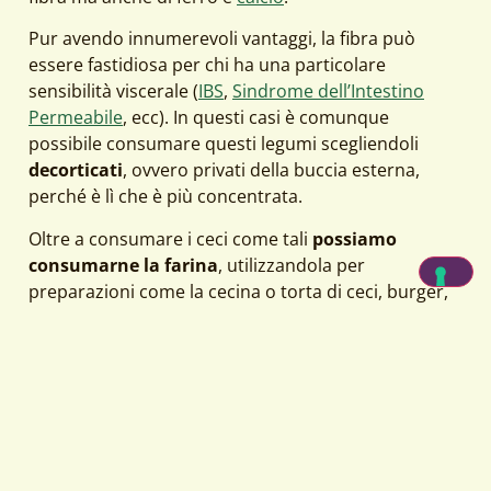
Pur avendo innumerevoli vantaggi, la fibra può
essere fastidiosa per chi ha una particolare
sensibilità viscerale (
IBS
,
Sindrome dell’Intestino
Permeabile
, ecc). In questi casi è comunque
possibile consumare questi legumi scegliendoli
decorticati
, ovvero privati della buccia esterna,
perché è lì che è più concentrata.
Oltre a consumare i ceci come tali
possiamo
consumarne la farina
, utilizzandola per
preparazioni come la cecina o torta di ceci, burger,
polpette, pancake, ecc.
Lenticchie
La pianta delle lenticchie è tra le prime a essere
stata coltivata dall’uomo. Ne esistono molte cultivar
differenti e sono presenti in diversi colori:
verde
,