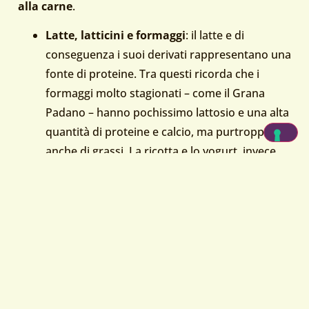
alla carne
.
Latte, latticini e formaggi
: il latte e di
conseguenza i suoi derivati rappresentano una
fonte di proteine. Tra questi ricorda che i
formaggi molto stagionati – come il Grana
Padano – hanno pochissimo lattosio e una alta
quantità di proteine e calcio, ma purtroppo
anche di grassi. La ricotta e lo yogurt, invece,
rappresentano un buon compromesso tra
proteine e grassi.
Uovo
: ha un alto contenuto di proteine e ferro
facilmente disponibili e di ottima qualità.
Contiene colesterolo ma solo nel tuorlo,
l’albume ne è privo, e comunque è ormai
dimostrato come il consumo di uova non sia
collegato all’ipercolesterolemia, o comunque