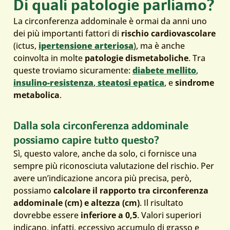
Di quali patologie parliamo?
La circonferenza addominale è ormai da anni uno
dei più importanti fattori di
rischio cardiovascolare
(ictus,
ipertensione arteriosa
), ma è anche
coinvolta in molte
patologie dismetaboliche
. Tra
queste troviamo sicuramente:
diabete mellito
,
insulino-resistenza
,
steatosi epatica
, e
sindrome
metabolica
.
Dalla sola circonferenza addominale
possiamo capire tutto questo?
Sì, questo valore, anche da solo, ci fornisce una
sempre più riconosciuta valutazione del rischio. Per
avere un’indicazione ancora più precisa, però,
possiamo
calcolare il rapporto tra circonferenza
addominale (cm) e altezza (cm)
. Il risultato
dovrebbe essere
inferiore a 0,5
. Valori superiori
indicano, infatti, eccessivo accumulo di grasso e