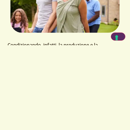
Condizionando, infatti, la produzione e la
liberazione di ormoni e molecole quali leptina,
adiponectina e TNF-α, il tessuto adiposo riesce a
interferire con il senso di sazietà, il metabolismo
energetico e lipidico, la sensibilità all’insulina,
il
sistema immunitario
, ecc.
Considerata la quantità e l’intensità di queste
interferenze,
è evidente come a risentirne siano
tutti gli organi e l’intero metabolismo
. Non a caso
la circonferenza addominale è uno dei principali
valori di riferimento per la diagnosi di
sindrome
metabolica
.