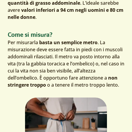
quantità di grasso addominale
. L’ideale sarebbe
avere
valori inferiori a 94 cm negli uomini e 80 cm
nelle donne
.
Come si misura?
Per misurarla
basta un semplice metro
. La
misurazione deve essere fatta in piedi con i muscoli
addominali rilasciati. Il metro va posto intorno alla
vita (tra la gabbia toracica e l’ombelico) o, nel caso in
cui la vita non sia ben visibile, all’altezza
dell’ombelico. È opportuno fare attenzione a
non
stringere troppo
o a tenere il metro troppo lento.