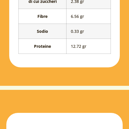
Carboidrati
di cui zuccheri
2.38 gr
questa
ricetta
Fibre
6.56 gr
Sodio
0.33 gr
Proteine
12.72 gr