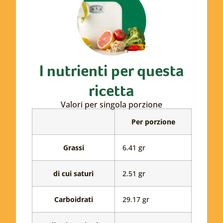
I nutrienti per questa
ricetta
Valori per singola porzione
Tabella
Per porzione
in
cui
Grassi
6.41 gr
sono
riportati
Grassi
i
di cui saturi
2.51 gr
valori
dei
Carboidrati
29.17 gr
nutrienti
per