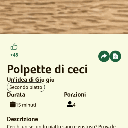
numero
+48
apprezzamenti
Polpette di ceci
da
Un’idea di Giu giu
parte
Tipo
Secondo piatto
di
di
Durata
Porzioni
utenti
portata:
Tempo
Per
persone
15 minuti
4
di
cottura:
Descrizione
Cerchi un secondo piatto sano e gustoso? Prova le