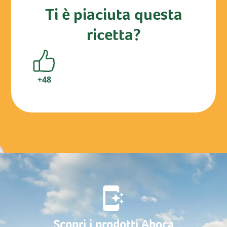
Ti è piaciuta questa
ricetta?
numero
+48
apprezzamenti
da
parte
di
utenti
Scopri i prodotti Aboca