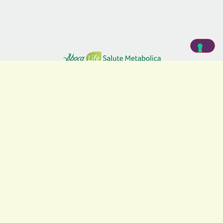
SITEMAP
Home
La salute metabolica
Il Metodo ACPG
Il Picco Glicemico
Dottor Pier Luigi Rossi
Dottoressa Daniela Mammoli
Dottoressa Grazia Ferrara