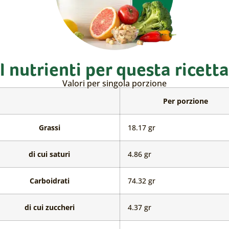
I nutrienti per questa ricetta
Valori per singola porzione
a
Per porzione
Grassi
18.17 gr
ti
Grassi
di cui saturi
4.86 gr
Carboidrati
74.32 gr
Carboidrati
di cui zuccheri
4.37 gr
nti