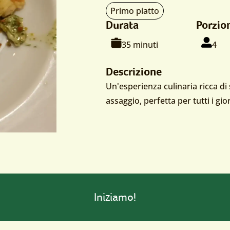
Tipo
Primo piatto
Durata
Porzio
di
portata:
Tempo
Per
pe
35 minuti
4
di
Descrizione
cottura:
Un'esperienza culinaria ricca di
assaggio, perfetta per tutti i gi
Iniziamo!