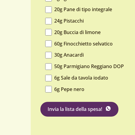
20g Pane di tipo integrale
24g Pistacchi
20g Buccia di limone
60g Finocchietto selvatico
30g Anacardi
50g Parmigiano Reggiano DOP
6g Sale da tavola iodato
6g Pepe nero
su WhatsApp
Invia la lista della spesa
!