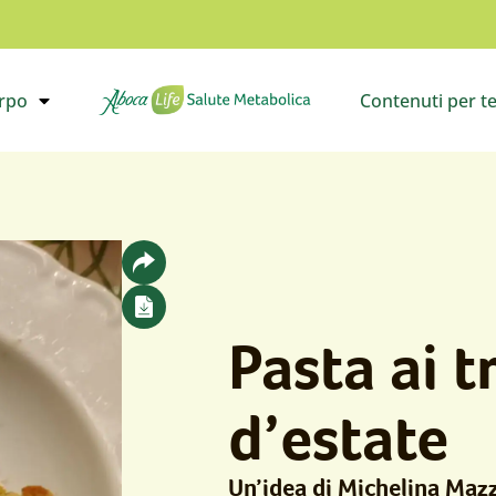
orpo
Contenuti per t
il sottomenù
Vai all’homepage
Apri i
Pasta ai 
d’estate
Un’idea di Michelina Mazz