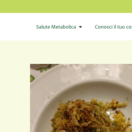
Salute Metabolica
Conosci il tuo c
Apri il sottomenù
Apri 