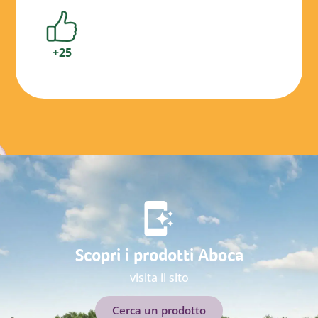
numero
+25
apprezzamenti
da
parte
di
utenti
Scopri i prodotti Aboca
visita il sito
Cerca un prodotto