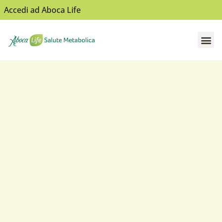
Accedi ad Aboca Life
Apri il sottomenù
Apri il sottomenù
Apri il sottomenù
Apri il sottomenù
Apri il sottomenù