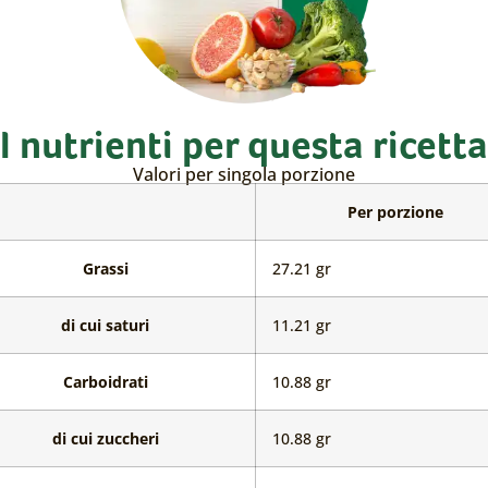
I nutrienti per questa ricetta
Valori per singola porzione
a
Per porzione
Grassi
27.21 gr
ti
Grassi
di cui saturi
11.21 gr
Carboidrati
10.88 gr
Carboidrati
di cui zuccheri
10.88 gr
nti