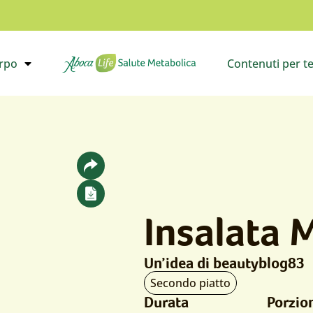
orpo
Contenuti per t
il sottomenù
Vai all’homepage
Apri i
Insalata 
Un’idea di beautyblog83
Tipo
Secondo piatto
Durata
Porzio
di