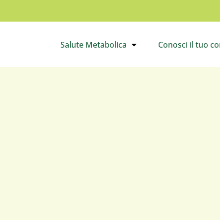
Salute Metabolica
Conosci il tuo c
Apri il sottomenù
Apri 