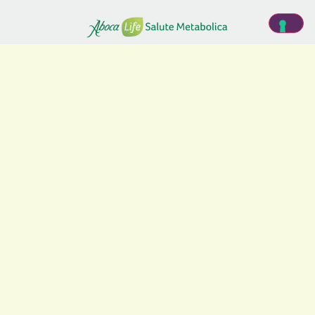
SITEMAP
Home
La salute metabolica
Il Metodo ACPG
Il Picco Glicemico
Dottor Pier Luigi Rossi
Dottoressa Daniela Mammoli
Dottoressa Grazia Ferrara
Collaborazioni
Articoli
Live test