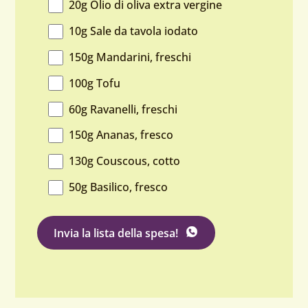
20g Olio di oliva extra vergine
10g Sale da tavola iodato
150g Mandarini, freschi
100g Tofu
60g Ravanelli, freschi
150g Ananas, fresco
130g Couscous, cotto
50g Basilico, fresco
su WhatsApp
Invia la lista della spesa
!