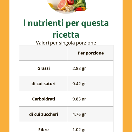
I nutrienti per questa
ricetta
Valori per singola porzione
Tabella
Per porzione
in
cui
Grassi
2.88 gr
sono
riportati
Grassi
i
di cui saturi
0.42 gr
valori
dei
Carboidrati
9.85 gr
nutrienti
per
Carboidrati
di cui zuccheri
4.76 gr
questa
ricetta
Fibre
1.02 gr