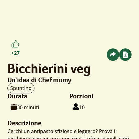
numero
+27
apprezzamenti
Bicchierini veg
da
Un’idea di Chef momy
parte
Tipo
Spuntino
di
di
Durata
Porzioni
utenti
portata:
Tempo
Per
persone
30 minuti
10
di
cottura:
Descrizione
Cerchi un antipasto sfizioso e leggero? Prova i
bicchierini vegani con cous cous, tofu, ravanelli e un