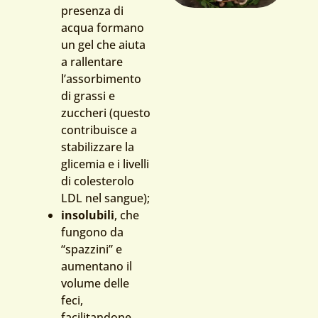
presenza di
acqua formano
un gel che aiuta
a rallentare
l’assorbimento
di grassi e
zuccheri (questo
contribuisce a
stabilizzare la
glicemia e i livelli
di colesterolo
LDL nel sangue);
insolubili
, che
fungono da
“spazzini” e
aumentano il
volume delle
feci,
facilitandone