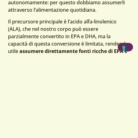
autonomamente: per questo dobbiamo assumerli
attraverso l’alimentazione quotidiana.
Il precursore principale è l’acido alfa-linolenico
(ALA), che nel nostro corpo può essere
parzialmente convertito in EPA e DHA, ma la
capacità di questa conversione è limitata, rendendo
utile
assumere direttamente fonti ricche di EPA e
DHA
attraverso la dieta.
Gli omega-3 svolgono diverse
funzioni chiave
:
supporto cardiovascolare
, contribuiscono alla
regolazione dei livelli di trigliceridi nel sangue;
azione antinfiammatoria
, aiutano a
modulare risposte immunitarie e processi
infiammatori;
funzione cerebrale
, in particolare il DHA è
coinvolto nel mantenimento della normale
funzione del cervello e della vista.