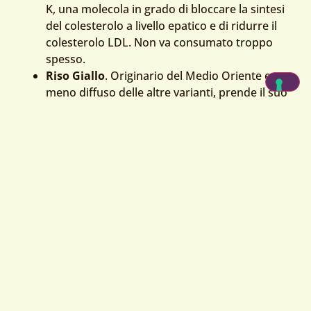
K, una molecola in grado di bloccare la sintesi
del colesterolo a livello epatico e di ridurre il
colesterolo LDL. Non va consumato troppo
spesso.
Riso Giallo
. Originario del Medio Oriente e
meno diffuso delle altre varianti, prende il suo
colore dalla curcuma macinata e si abbina
bene con carni e verdure.
Parlando di
lavorazioni
invece, ce ne sono due
degne di nota.
Il
riso parboiled
è un tipo di riso con una