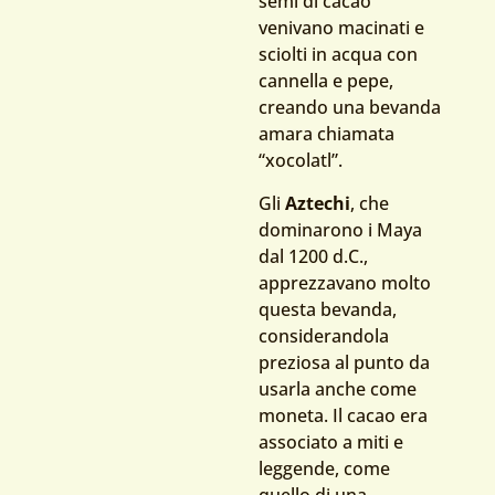
semi di cacao
venivano macinati e
sciolti in acqua con
cannella e pepe,
creando una bevanda
amara chiamata
“xocolatl”.
Gli
Aztechi
, che
dominarono i Maya
dal 1200 d.C.,
apprezzavano molto
questa bevanda,
considerandola
preziosa al punto da
usarla anche come
moneta. Il cacao era
associato a miti e
leggende, come
quello di una