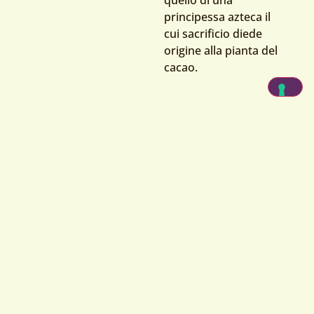
principessa azteca il
cui sacrificio diede
origine alla pianta del
cacao.
Oggi, il cacao è coltivato in molti paesi tropicali. Il
primo incontro degli europei con il cacao avvenne nel
1502, quando
Cristoforo Colombo
in uno dei suoi
viaggi ne ricevette una tazza.
Ma fu
Hernán Cortés
che portò i semi in Europa, dove
il cioccolato divenne popolare come bevanda,
inizialmente seguendo la ricetta azteca e poi addolcita
con zucchero, cannella e vaniglia.
Nel 1753 lo scienziato svedese
Carlo Linneo
chiamò la
pianta del cacao Theobroma cacao, dal nome latino
Theobroma, letteralmente ‘cibo degli dei’, e dalla