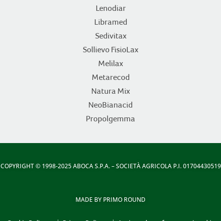
Lenodiar
Libramed
Sedivitax
Sollievo FisioLax
Melilax
Metarecod
Natura Mix
NeoBianacid
Propolgemma
COPYRIGHT
© 1998-2025 ABOCA S.P.A. – SOCIETÀ AGRICOLA P.I. 01704430519
MADE BY
PRIMO ROUND