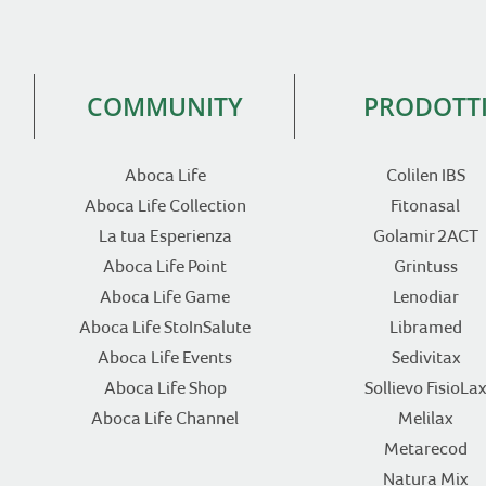
COMMUNITY
PRODOTT
Aboca Life
Colilen IBS
Aboca Life Collection
Fitonasal
La tua Esperienza
Golamir 2ACT
Aboca Life Point
Grintuss
Aboca Life Game
Lenodiar
Aboca Life StoInSalute
Libramed
Aboca Life Events
Sedivitax
Aboca Life Shop
Sollievo FisioLax
Aboca Life Channel
Melilax
Metarecod
Natura Mix