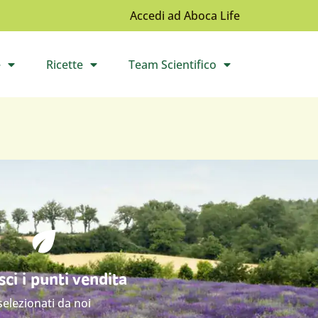
Accedi ad Aboca Life
e
Ricette
Team Scientifico
l sottomenù
Apri il sottomenù
Apri il sottomenù
ci i punti vendita
selezionati da noi