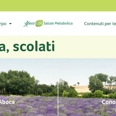
orpo
Contenuti per t
il sottomenù
Vai all’homepage
Apri i
a, scolati
 Aboca
Conos