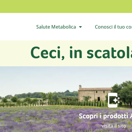
Salute Metabolica
Conosci il tuo c
Apri il sottomenù
Apri 
Ceci, in scatol
Scopri i prodotti
visita il sito