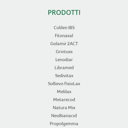
PRODOTTI
Colilen IBS
Fitonasal
Golamir 2ACT
Grintuss
Lenodiar
Libramed
Sedivitax
Sollievo FisioLax
Melilax
Metarecod
Natura Mix
NeoBianacid
Propolgemma