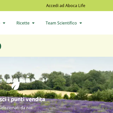
Accedi ad Aboca Life
e
Ricette
Team Scientifico
l sottomenù
Apri il sottomenù
Apri il sottomenù
o
ci i punti vendita
selezionati da noi