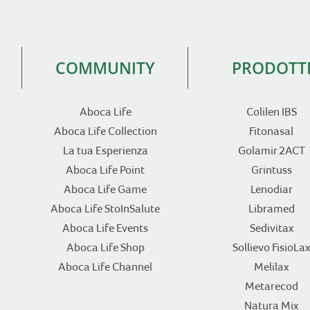
COMMUNITY
PRODOTT
Aboca Life
Colilen IBS
Aboca Life Collection
Fitonasal
La tua Esperienza
Golamir 2ACT
Aboca Life Point
Grintuss
Aboca Life Game
Lenodiar
Aboca Life StoInSalute
Libramed
Aboca Life Events
Sedivitax
Aboca Life Shop
Sollievo FisioLax
Aboca Life Channel
Melilax
Metarecod
Natura Mix