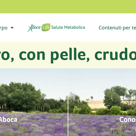
orpo
Contenuti per t
il sottomenù
Vai all’homepage
Apri i
o, con pelle, crud
 Aboca
Conos