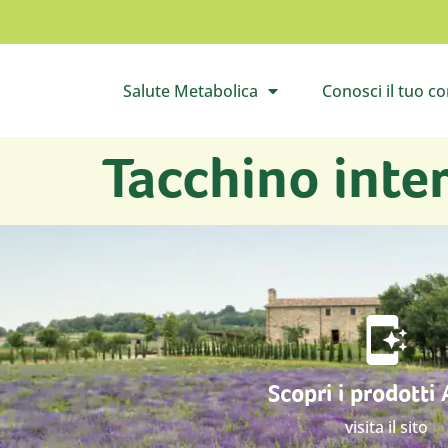
Salute Metabolica
Conosci il tuo c
Apri il sottomenù
Apri 
Tacchino inter
Scopri i prodotti
visita il sito