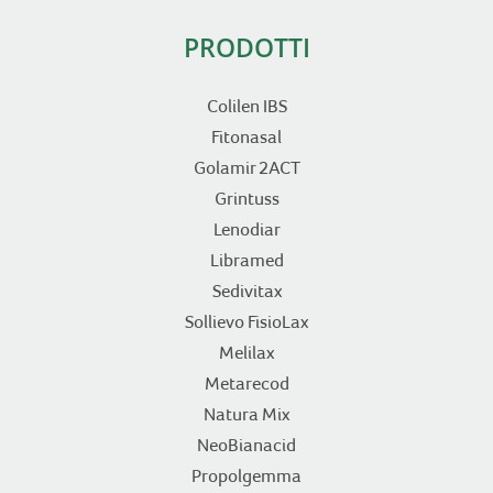
PRODOTTI
Colilen IBS
Fitonasal
Golamir 2ACT
Grintuss
Lenodiar
Libramed
Sedivitax
Sollievo FisioLax
Melilax
Metarecod
Natura Mix
NeoBianacid
Propolgemma