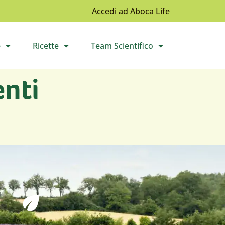
Accedi ad Aboca Life
e
Ricette
Team Scientifico
l sottomenù
Apri il sottomenù
Apri il sottomenù
enti