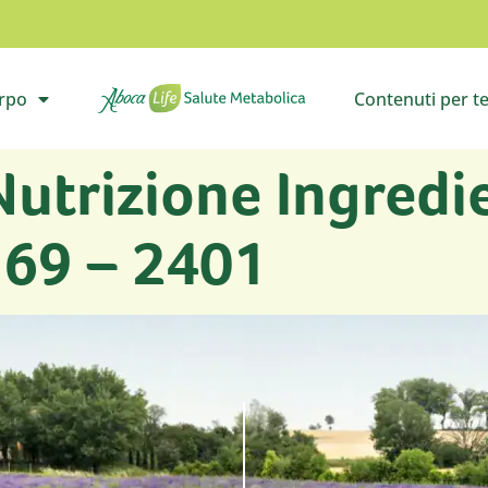
orpo
Contenuti per t
il sottomenù
Vai all’homepage
Apri i
Nutrizione Ingredi
169 – 2401