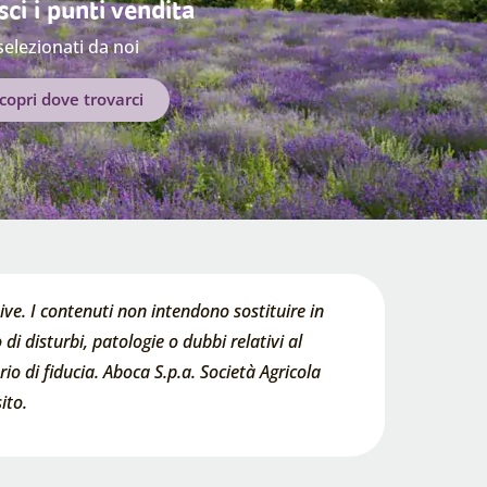
ci i punti vendita
selezionati da noi
copri dove trovarci
ve. I contenuti non intendono sostituire in
di disturbi, patologie o dubbi relativi al
o di fiducia. Aboca S.p.a. Società Agricola
ito.