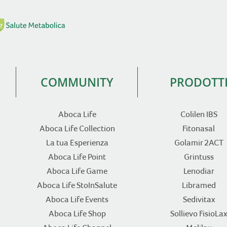
COMMUNITY
PRODOTT
Aboca Life
Colilen IBS
Aboca Life Collection
Fitonasal
La tua Esperienza
Golamir 2ACT
Aboca Life Point
Grintuss
Aboca Life Game
Lenodiar
Aboca Life StoInSalute
Libramed
Aboca Life Events
Sedivitax
Aboca Life Shop
Sollievo FisioLax