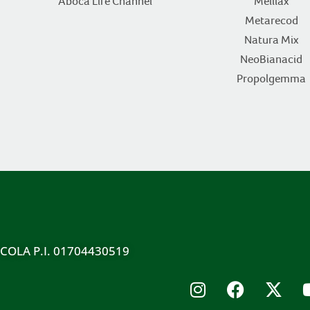
Aboca Life Channel
Melilax
Metarecod
Natura Mix
NeoBianacid
Propolgemma
ICOLA P.I. 01704430519