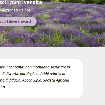
ci i punti vendita
selezionati da noi
copri dove trovarci
ve. I contenuti non intendono sostituire in
di disturbi, patologie o dubbi relativi al
o di fiducia. Aboca S.p.a. Società Agricola
ito.