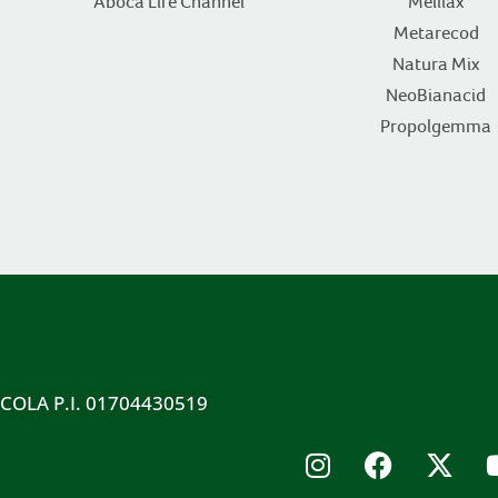
Aboca Life Channel
Melilax
Metarecod
Natura Mix
NeoBianacid
Propolgemma
ICOLA P.I. 01704430519