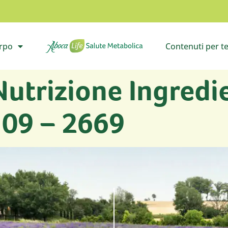
orpo
Contenuti per t
il sottomenù
Vai all’homepage
Apri i
Nutrizione Ingredi
109 – 2669