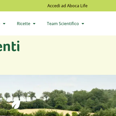
Accedi ad Aboca Life
e
Ricette
Team Scientifico
l sottomenù
Apri il sottomenù
Apri il sottomenù
enti