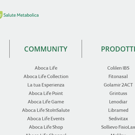
COMMUNITY
PRODOTT
Aboca Life
Colilen IBS
Aboca Life Collection
Fitonasal
La tua Esperienza
Golamir 2ACT
Aboca Life Point
Grintuss
Aboca Life Game
Lenodiar
Aboca Life StoInSalute
Libramed
Aboca Life Events
Sedivitax
Aboca Life Shop
Sollievo FisioLax