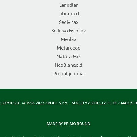
Lenodiar
Libramed
Sedivitax
Sollievo FisioLax
Melilax
Metarecod
Natura Mix
NeoBianacid
Propolgemma
COPYRIGHT
© 1998-2025 ABOCA S.P.A. – SOCIETÀ AGRICOLA P.I. 01704430519
MADE BY
PRIMO ROUND