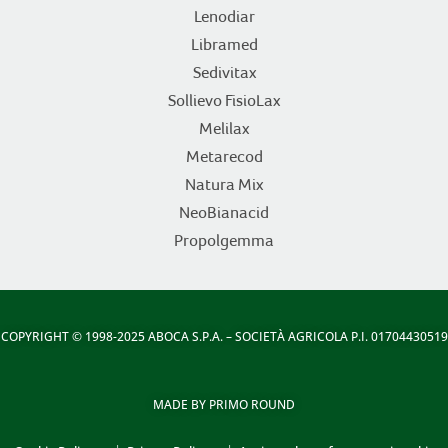
Lenodiar
Libramed
Sedivitax
Sollievo FisioLax
Melilax
Metarecod
Natura Mix
NeoBianacid
Propolgemma
COPYRIGHT
© 1998-2025 ABOCA S.P.A. – SOCIETÀ AGRICOLA P.I. 01704430519
MADE BY
PRIMO ROUND