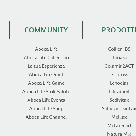
COMMUNITY
PRODOTT
Aboca Life
Colilen IBS
Aboca Life Collection
Fitonasal
La tua Esperienza
Golamir 2ACT
Aboca Life Point
Grintuss
Aboca Life Game
Lenodiar
Aboca Life StoInSalute
Libramed
Aboca Life Events
Sedivitax
Aboca Life Shop
Sollievo FisioLax
Aboca Life Channel
Melilax
Metarecod
Natura Mix