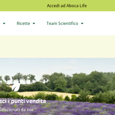
Accedi ad Aboca Life
e
Ricette
Team Scientifico
l sottomenù
Apri il sottomenù
Apri il sottomenù
ci i punti vendita
selezionati da noi