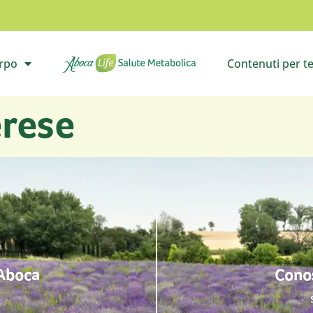
orpo
Contenuti per t
il sottomenù
Vai all’homepage
Apri i
rese
 Aboca
Conos