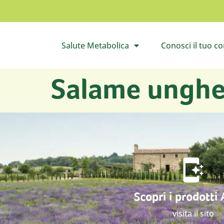
Salute Metabolica
Conosci il tuo c
Apri il sottomenù
Apri 
Salame unghe
Scopri i prodotti
visita il sito