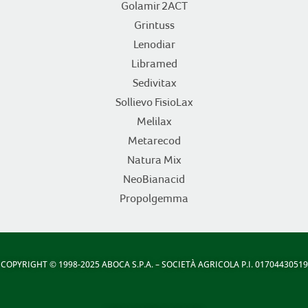
Golamir 2ACT
Grintuss
Lenodiar
Libramed
Sedivitax
Sollievo FisioLax
Melilax
Metarecod
Natura Mix
NeoBianacid
Propolgemma
COPYRIGHT
© 1998-2025 ABOCA S.P.A. – SOCIETÀ AGRICOLA P.I. 01704430519