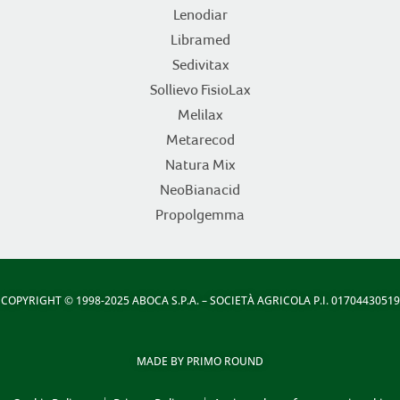
Lenodiar
Libramed
Sedivitax
Sollievo FisioLax
Melilax
Metarecod
Natura Mix
NeoBianacid
Propolgemma
COPYRIGHT
© 1998-2025 ABOCA S.P.A. – SOCIETÀ AGRICOLA P.I. 01704430519
MADE BY
PRIMO ROUND