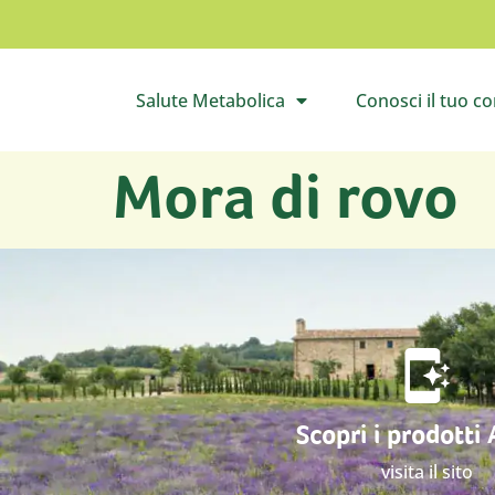
Salute Metabolica
Conosci il tuo c
Apri il sottomenù
Apri 
Mora di rovo
Scopri i prodotti
visita il sito