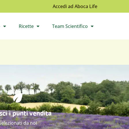
Accedi ad Aboca Life
e
Ricette
Team Scientifico
l sottomenù
Apri il sottomenù
Apri il sottomenù
ci i punti vendita
selezionati da noi