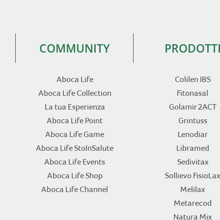
COMMUNITY
PRODOTT
Aboca Life
Colilen IBS
Aboca Life Collection
Fitonasal
La tua Esperienza
Golamir 2ACT
Aboca Life Point
Grintuss
Aboca Life Game
Lenodiar
Aboca Life StoInSalute
Libramed
Aboca Life Events
Sedivitax
Aboca Life Shop
Sollievo FisioLax
Aboca Life Channel
Melilax
Metarecod
Natura Mix