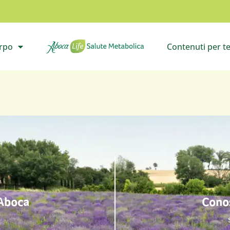
orpo
Contenuti per t
il sottomenù
Vai all’homepage
Apri i
 Aboca
Conos