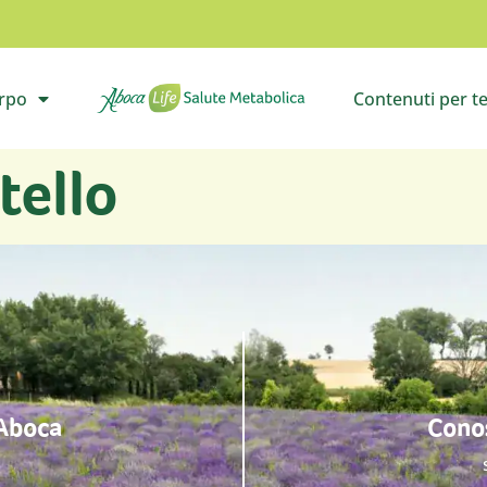
orpo
Contenuti per t
il sottomenù
Vai all’homepage
Apri i
tello
 Aboca
Conos