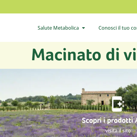
Salute Metabolica
Conosci il tuo c
Apri il sottomenù
Apri 
Macinato di vi
Scopri i prodotti
visita il sito