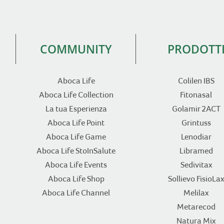
COMMUNITY
PRODOTT
Aboca Life
Colilen IBS
Aboca Life Collection
Fitonasal
La tua Esperienza
Golamir 2ACT
Aboca Life Point
Grintuss
Aboca Life Game
Lenodiar
Aboca Life StoInSalute
Libramed
Aboca Life Events
Sedivitax
Aboca Life Shop
Sollievo FisioLax
Aboca Life Channel
Melilax
Metarecod
Natura Mix