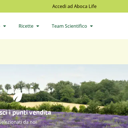
Accedi ad Aboca Life
e
Ricette
Team Scientifico
l sottomenù
Apri il sottomenù
Apri il sottomenù
ci i punti vendita
selezionati da noi