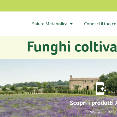
Salute Metabolica
Conosci il tuo c
Apri il sottomenù
Apri 
Funghi coltivat
Scopri i prodotti
visita il sito