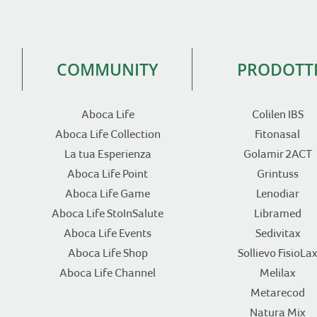
COMMUNITY
PRODOTT
Aboca Life
Colilen IBS
Aboca Life Collection
Fitonasal
La tua Esperienza
Golamir 2ACT
Aboca Life Point
Grintuss
Aboca Life Game
Lenodiar
Aboca Life StoInSalute
Libramed
Aboca Life Events
Sedivitax
Aboca Life Shop
Sollievo FisioLax
Aboca Life Channel
Melilax
Metarecod
Natura Mix