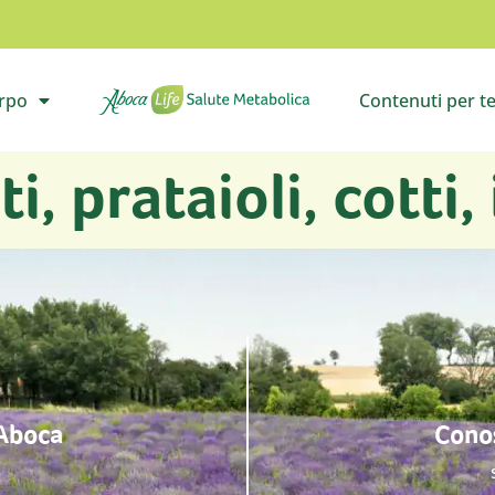
orpo
Contenuti per t
il sottomenù
Vai all’homepage
Apri i
i, prataioli, cotti,
 Aboca
Conos