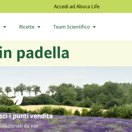
Accedi ad Aboca Life
e
Ricette
Team Scientifico
l sottomenù
Apri il sottomenù
Apri il sottomenù
 in padella
ci i punti vendita
selezionati da noi