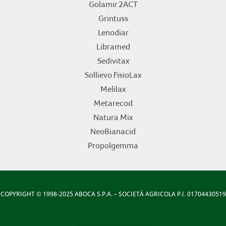
Golamir 2ACT
Grintuss
Lenodiar
Libramed
Sedivitax
Sollievo FisioLax
Melilax
Metarecod
Natura Mix
NeoBianacid
Propolgemma
COPYRIGHT
© 1998-2025 ABOCA S.P.A. – SOCIETÀ AGRICOLA P.I. 01704430519