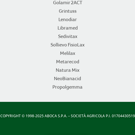
Golamir 2ACT
Grintuss
Lenodiar
Libramed
Sedivitax
Sollievo FisioLax
Melilax
Metarecod
Natura Mix
NeoBianacid
Propolgemma
COPYRIGHT
© 1998-2025 ABOCA S.P.A. – SOCIETÀ AGRICOLA P.I. 01704430519