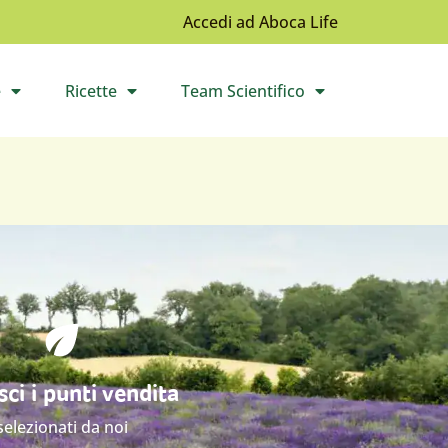
Accedi ad Aboca Life
e
Ricette
Team Scientifico
l sottomenù
Apri il sottomenù
Apri il sottomenù
ci i punti vendita
selezionati da noi