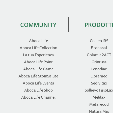
COMMUNITY
PRODOTT
Aboca Life
Colilen IBS
Aboca Life Collection
Fitonasal
La tua Esperienza
Golamir 2ACT
Aboca Life Point
Grintuss
Aboca Life Game
Lenodiar
Aboca Life StoInSalute
Libramed
Aboca Life Events
Sedivitax
Aboca Life Shop
Sollievo FisioLax
Aboca Life Channel
Melilax
Metarecod
Natura Mix