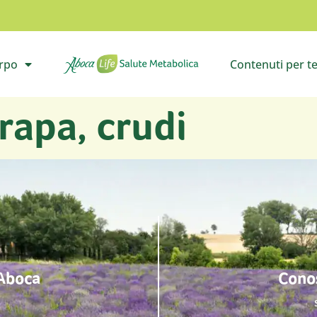
orpo
Contenuti per t
il sottomenù
Vai all’homepage
Apri i
 rapa, crudi
 Aboca
Conos