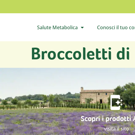
Salute Metabolica
Conosci il tuo c
Apri il sottomenù
Apri 
Broccoletti di
Scopri i prodotti
visita il sito