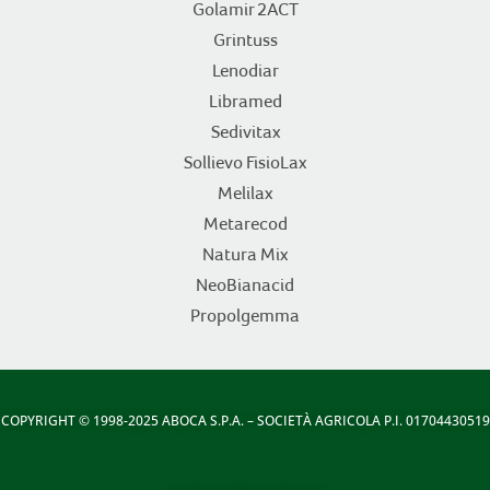
Golamir 2ACT
Grintuss
Lenodiar
Libramed
Sedivitax
Sollievo FisioLax
Melilax
Metarecod
Natura Mix
NeoBianacid
Propolgemma
COPYRIGHT
© 1998-2025 ABOCA S.P.A. – SOCIETÀ AGRICOLA P.I. 01704430519