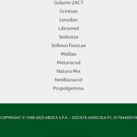
Golamir 2ACT
Grintuss
Lenodiar
Libramed
Sedivitax
Sollievo FisioLax
Melilax
Metarecod
Natura Mix
NeoBianacid
Propolgemma
COPYRIGHT
© 1998-2025 ABOCA S.P.A. – SOCIETÀ AGRICOLA P.I. 01704430519