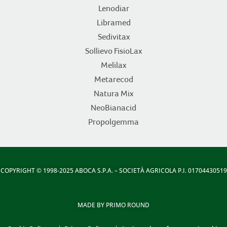
Lenodiar
Libramed
Sedivitax
Sollievo FisioLax
Melilax
Metarecod
Natura Mix
NeoBianacid
Propolgemma
COPYRIGHT
© 1998-2025 ABOCA S.P.A. – SOCIETÀ AGRICOLA P.I. 01704430519
MADE BY
PRIMO ROUND