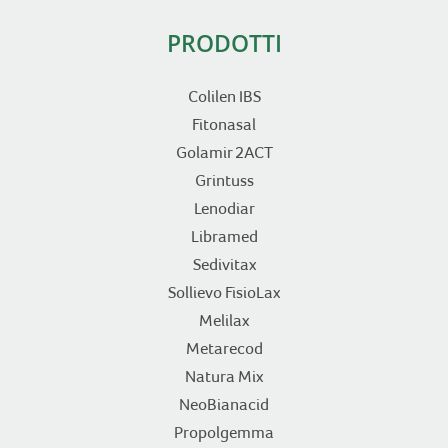
PRODOTTI
Colilen IBS
Fitonasal
Golamir 2ACT
Grintuss
Lenodiar
Libramed
Sedivitax
Sollievo FisioLax
Melilax
Metarecod
Natura Mix
NeoBianacid
Propolgemma