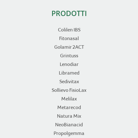
PRODOTTI
Colilen IBS
Fitonasal
Golamir 2ACT
Grintuss
Lenodiar
Libramed
Sedivitax
Sollievo FisioLax
Melilax
Metarecod
Natura Mix
NeoBianacid
Propolgemma