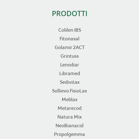
PRODOTTI
Colilen IBS
Fitonasal
Golamir 2ACT
Grintuss
Lenodiar
Libramed
Sedivitax
Sollievo FisioLax
Melilax
Metarecod
Natura Mix
NeoBianacid
Propolgemma