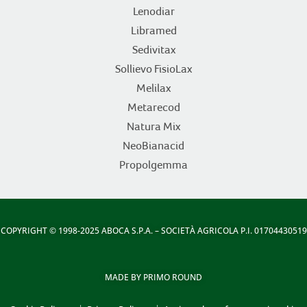
Lenodiar
Libramed
Sedivitax
Sollievo FisioLax
Melilax
Metarecod
Natura Mix
NeoBianacid
Propolgemma
COPYRIGHT
© 1998-2025 ABOCA S.P.A. – SOCIETÀ AGRICOLA P.I. 01704430519
MADE BY
PRIMO ROUND