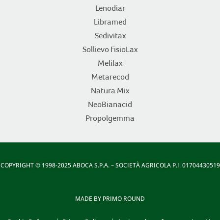
Lenodiar
Libramed
Sedivitax
Sollievo FisioLax
Melilax
Metarecod
Natura Mix
NeoBianacid
Propolgemma
COPYRIGHT
© 1998-2025 ABOCA S.P.A. – SOCIETÀ AGRICOLA P.I. 01704430519
MADE BY
PRIMO ROUND