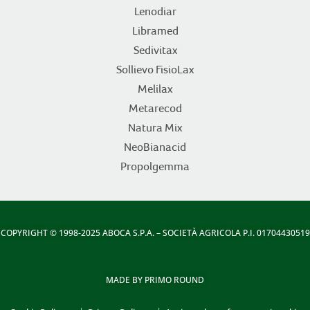
Lenodiar
Libramed
Sedivitax
Sollievo FisioLax
Melilax
Metarecod
Natura Mix
NeoBianacid
Propolgemma
COPYRIGHT
© 1998-2025 ABOCA S.P.A. – SOCIETÀ AGRICOLA P.I. 01704430519
MADE BY
PRIMO ROUND