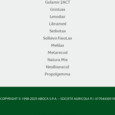
Golamir 2ACT
Grintuss
Lenodiar
Libramed
Sedivitax
Sollievo FisioLax
Melilax
Metarecod
Natura Mix
NeoBianacid
Propolgemma
COPYRIGHT
© 1998-2025 ABOCA S.P.A. – SOCIETÀ AGRICOLA P.I. 01704430519