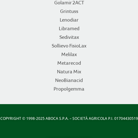
Golamir 2ACT
Grintuss
Lenodiar
Libramed
Sedivitax
Sollievo FisioLax
Melilax
Metarecod
Natura Mix
NeoBianacid
Propolgemma
COPYRIGHT
© 1998-2025 ABOCA S.P.A. – SOCIETÀ AGRICOLA P.I. 01704430519