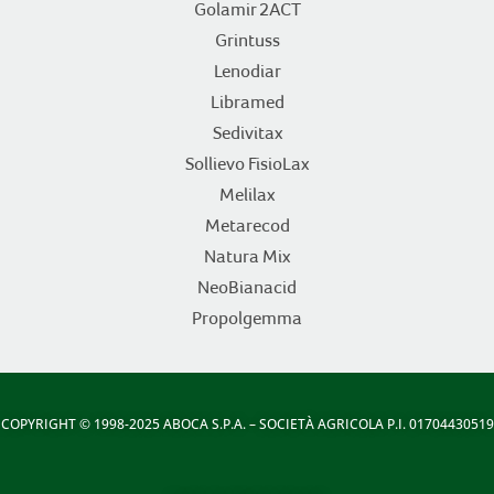
Golamir 2ACT
Grintuss
Lenodiar
Libramed
Sedivitax
Sollievo FisioLax
Melilax
Metarecod
Natura Mix
NeoBianacid
Propolgemma
COPYRIGHT
© 1998-2025 ABOCA S.P.A. – SOCIETÀ AGRICOLA P.I. 01704430519