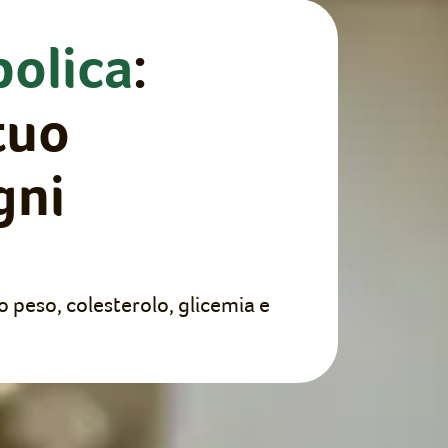
bolica
:
 tuo
gni
 peso, colesterolo, glicemia e