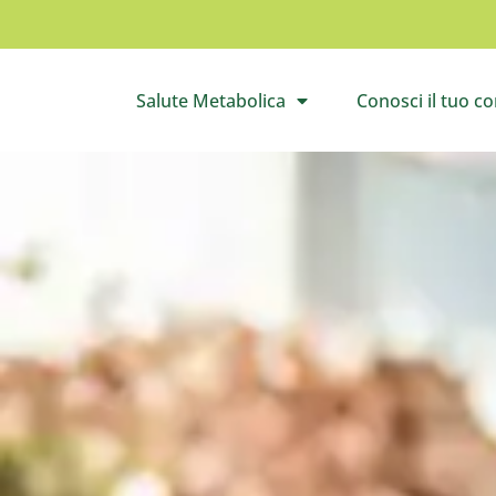
Salute Metabolica
Conosci il tuo c
Apri il sottomenù
Apri 