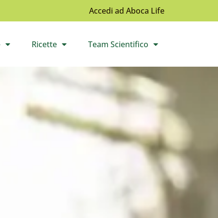
Accedi ad Aboca Life
e
Ricette
Team Scientifico
l sottomenù
Apri il sottomenù
Apri il sottomenù