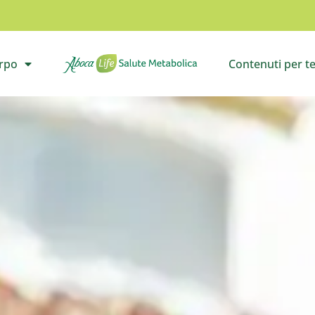
orpo
Contenuti per t
il sottomenù
Vai all’homepage
Apri i