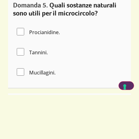
Domanda 5.
Quali sostanze naturali
sono utili per il microcircolo?
Procianidine.
Tannini.
Mucillagini.
Domanda 6.
Quale di queste bevande
è più ricca di un brucia-grassi
naturale, l’acido clorogenico?