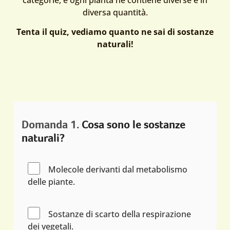
categorie, e ogni pianta ne contiene diverse e in
diversa quantità.
Tenta il quiz, vediamo quanto ne sai di sostanze
naturali!
Quiz
Quanto
Domanda 1.
Cosa sono le sostanze
naturali?
conosci
le
Molecole derivanti dal metabolismo
sostanze
delle piante.
naturali?
Sostanze di scarto della respirazione
dei vegetali.