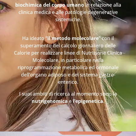
biochimica del corpo umano
in relazione alla
clinica medica e alle patologie degenerative
sistemiche.
Ha ideato “
il metodo molecolare
” con il
superamento del calcolo giornaliero delle
Calorie per realizzare linee di Nutrizione Clinica
Molecolare, in particolare nella
riprogrammazione metabolica ed ormonale
dell’organo adiposo e del sistema gastro-
enterico.
I suoi ambiti di ricerca al momento sono la
nutrigenomica
e
l’epigenetica
.