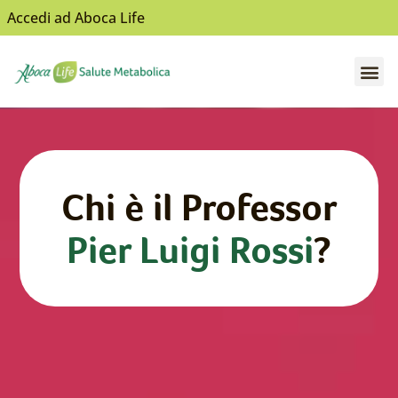
Accedi ad Aboca Life
Apri il sottomenù
Apri il sottomenù
Apri il sottomenù
Apri il sottomenù
Apri il sottomenù
Chi è il Professor
Pier Luigi Rossi
?