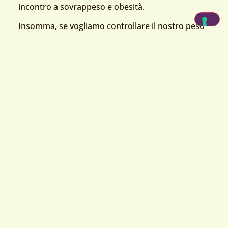
incontro a sovrappeso e obesità.
Insomma, se vogliamo controllare il nostro peso
e la nostra salute metabolica
la
cottura
al
dente
è sicuramente
da
preferire
.
Cottura a vapore
Consiste nel cuocere gli alimenti, posti in
un
cestello
, con il vapore proveniente dall’acqua
riscaldata sottostante. Prevede una
temperatura
inferiore ai 100°C
e per questo
permette l’abbattimento dei batteri ma non delle
spore e delle tossine. Visto che l’alimento non
entra a contatto con l’acqua, ma solo con il
vapore,
vitamine e sali minerali sono
preservati
e, anche in questo caso, è possibile
condire a crudo.