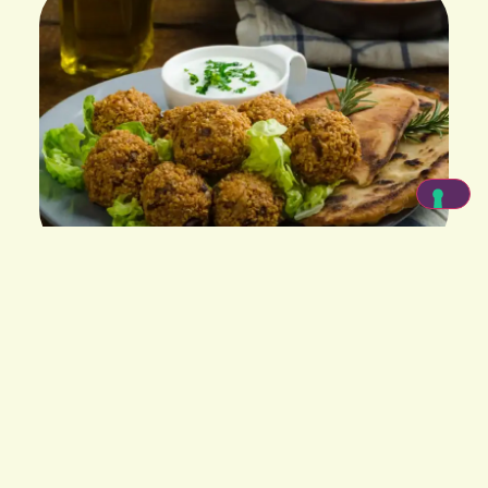
Per garantire un buon apporto di proteine e
ferro, assicurarsi di
consumare porzioni
adeguate di legumi
, magari variando
(lenticchie, ceci, fagioli). Possono essere
consumati come tali in insalate, sotto forma
di zuppa, come hummus, ecc. Molte sono
le
alternative proteiche alla carne
.